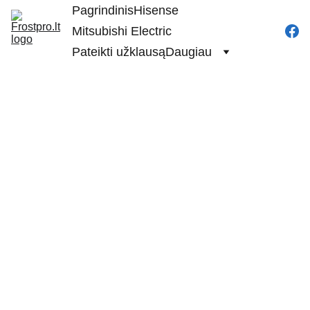
Pagrindinis
Hisense
Mitsubishi Electric
Pateikti užklausą
Daugiau