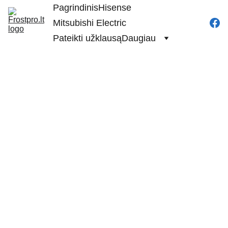
Pagrindinis
Hisense
Mitsubishi Electric
Pateikti užklausą
Daugiau