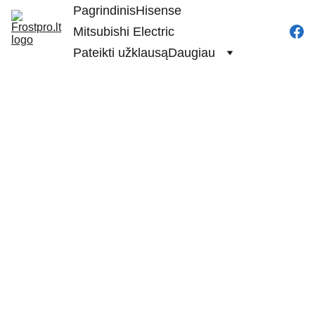
Pagrindinis
Hisense
Mitsubishi Electric
Pateikti užklausą
Daugiau