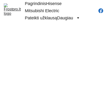
Pagrindinis
Hisense
Mitsubishi Electric
Pateikti užklausą
Daugiau