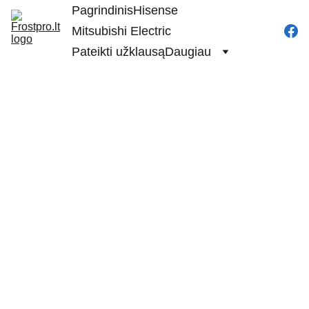
Pagrindinis
Hisense
Mitsubishi Electric
Pateikti užklausą
Daugiau