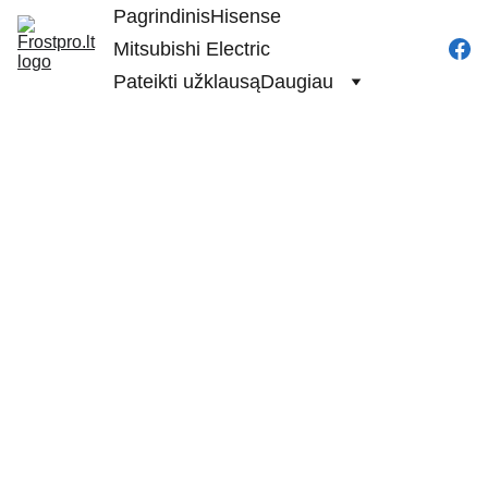
Pagrindinis
Hisense
Mitsubishi Electric
Pateikti užklausą
Daugiau