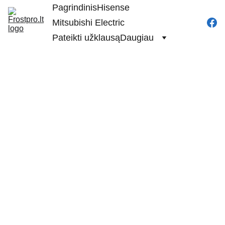
Pagrindinis
Hisense
Mitsubishi Electric
Pateikti užklausą
Daugiau