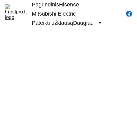
Pagrindinis
Hisense
Mitsubishi Electric
Pateikti užklausą
Daugiau