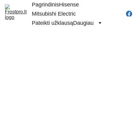
Pagrindinis
Hisense
Mitsubishi Electric
Pateikti užklausą
Daugiau