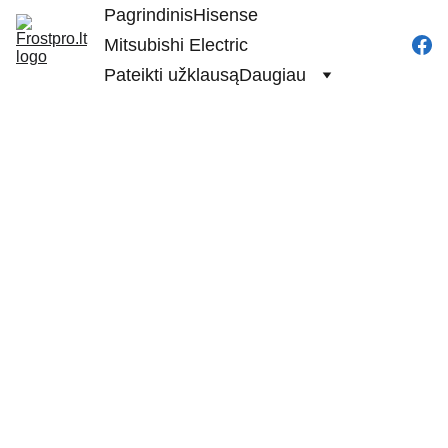
Pagrindinis
Hisense
Mitsubishi Electric
Pateikti užklausą
Daugiau