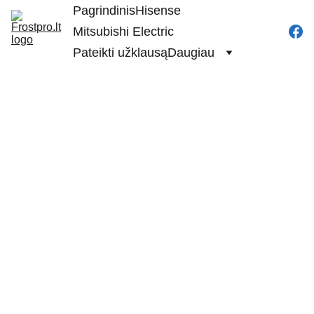
Pagrindinis
Hisense
Mitsubishi Electric
Pateikti užklausą
Daugiau