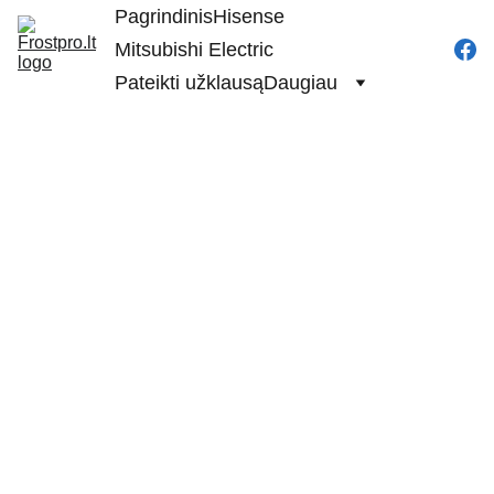
Pagrindinis
Hisense
Mitsubishi Electric
Pateikti užklausą
Daugiau
FrostPro Lietuva
2/1/2024
1 min read
Kokius prizus mūsų 