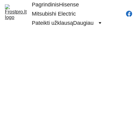
Pagrindinis
Hisense
Mitsubishi Electric
Pateikti užklausą
Daugiau