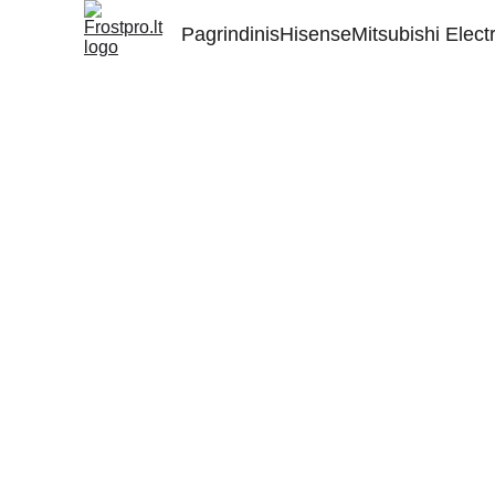
Pagrindinis
Hisense
Mitsubishi Electr
Pirk Hisense oro kondicio